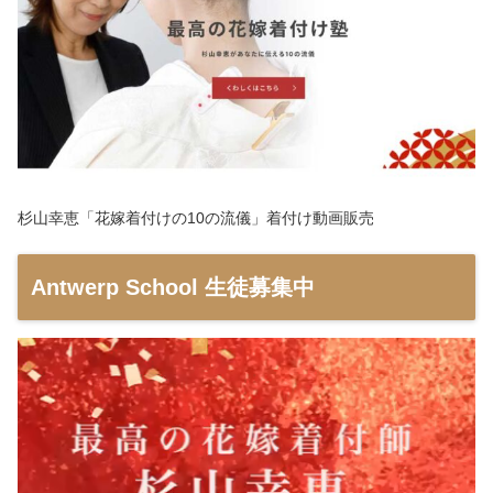
杉山幸恵「花嫁着付けの10の流儀」着付け動画販売
Antwerp School 生徒募集中
動
画
プ
レ
ー
ヤ