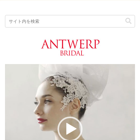
動
画
プ
レ
ー
ヤ
ー