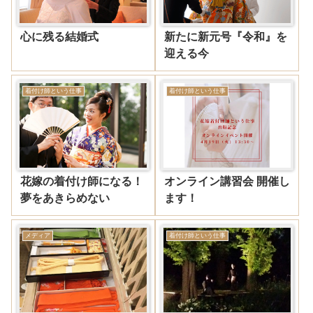
心に残る結婚式
新たに新元号『令和』を
迎える今
着付け師という仕事
着付け師という仕事
花嫁の着付け師になる！
オンライン講習会 開催し
夢をあきらめない
ます！
メディア
着付け師という仕事