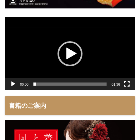
動
画
プ
レ
ー
ヤ
ー
00:00
01:36
書籍のご案内