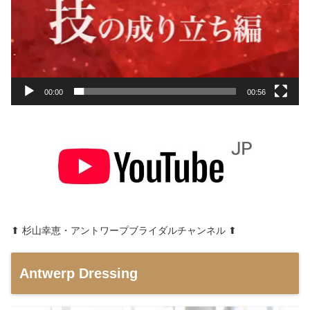
00:00
00:56
⬆︎ 杉山幸恵・アントワープブライダルチャンネル ⬆︎
Antwerp Dressing