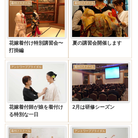
着付けスクール
着付けスクール
花嫁着付け特別講習会〜
夏の講習会開催します
打掛編
アントワープブライダル
着付けスクール
花嫁着付師が娘を着付け
2月は研修シーズン
る特別な一日
着付けスクール
アントワープブライダル