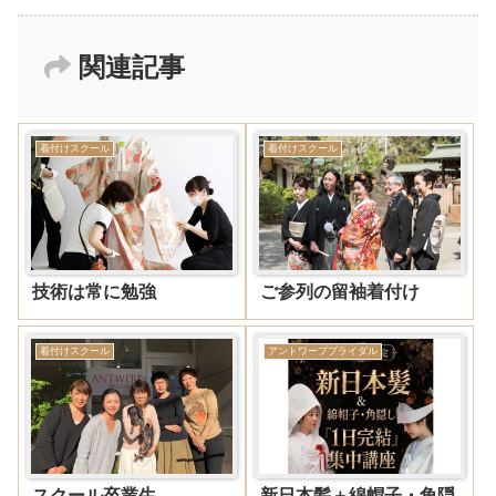
関連記事
着付けスクール
着付けスクール
技術は常に勉強
ご参列の留袖着付け
着付けスクール
アントワープブライダル
スクール卒業生
新日本髪＋綿帽子・角隠