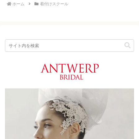
ホーム
着付けスクール
動
画
プ
レ
ー
ヤ
ー