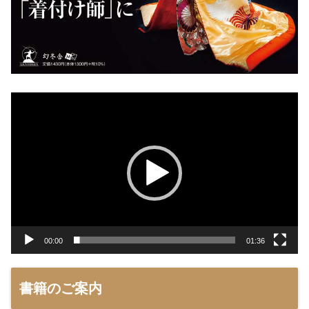
動
画
プ
レ
ー
ヤ
ー
00:00
01:36
書籍のご案内