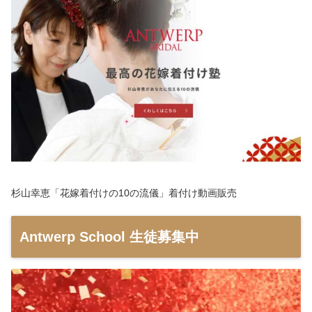
杉山幸恵「花嫁着付けの10の流儀」着付け動画販売
Antwerp School 生徒募集中
動
画
プ