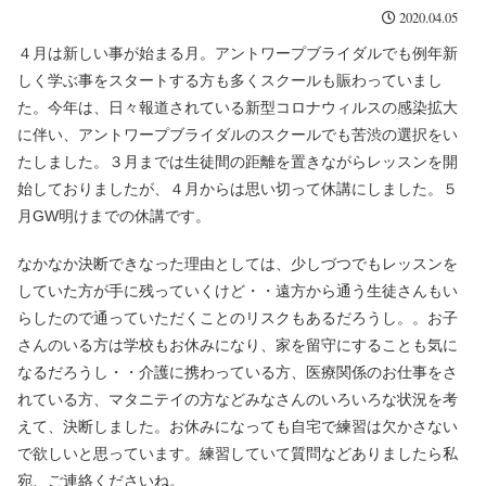
2020.04.05
４月は新しい事が始まる月。アントワープブライダルでも例年新
しく学ぶ事をスタートする方も多くスクールも賑わっていまし
た。今年は、日々報道されている新型コロナウィルスの感染拡大
に伴い、アントワープブライダルのスクールでも苦渋の選択をい
たしました。３月までは生徒間の距離を置きながらレッスンを開
始しておりましたが、４月からは思い切って休講にしました。５
月
GW
明けまでの休講です。
なかなか決断できなった理由としては、少しづつでもレッスンを
していた方が手に残っていくけど・・遠方から通う生徒さんもい
らしたので通っていただくことのリスクもあるだろうし。。お子
さんのいる方は学校もお休みになり、家を留守にすることも気に
なるだろうし・・介護に携わっている方、医療関係のお仕事をさ
れている方、マタニテイの方などみなさんのいろいろな状況を考
えて、決断しました。お休みになっても自宅で練習は欠かさない
で欲しいと思っています。練習していて質問などありましたら私
宛、ご連絡くださいね。