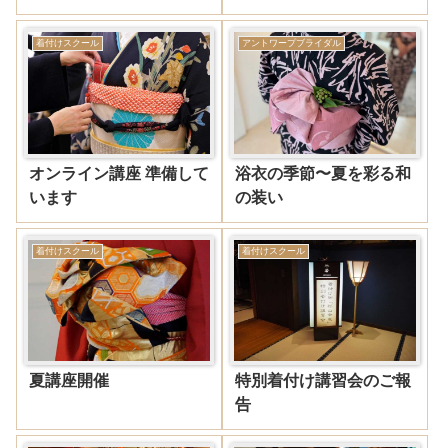
着付けスクール
アントワープブライダル
オンライン講座 準備して
浴衣の季節〜夏を彩る和
います
の装い
着付けスクール
着付けスクール
夏講座開催
特別着付け講習会のご報
告