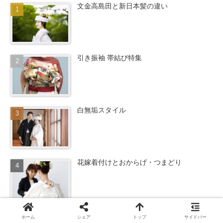
文金高島田と新日本髪の違い
引き振袖 帯結び特集
白無垢スタイル
花嫁着付けとおからげ・つまどり
花嫁着付けの衿合わせ
ホーム
シェア
トップ
サイドバー