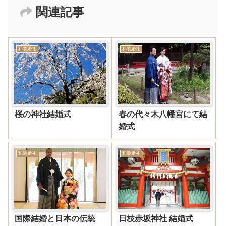
関連記事
和装婚礼
和装婚礼
桜の神社結婚式
春の代々木八幡宮にて結
婚式
和装婚礼
和装婚礼
国際結婚と日本の伝統
日枝赤坂神社 結婚式