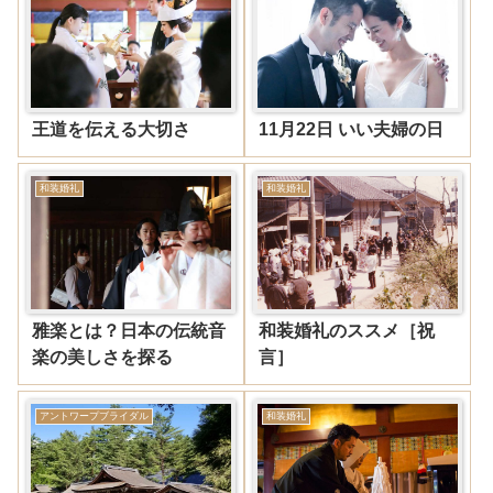
王道を伝える大切さ
11月22日 いい夫婦の日
和装婚礼
和装婚礼
雅楽とは？日本の伝統音
和装婚礼のススメ［祝
楽の美しさを探る
言］
アントワープブライダル
和装婚礼