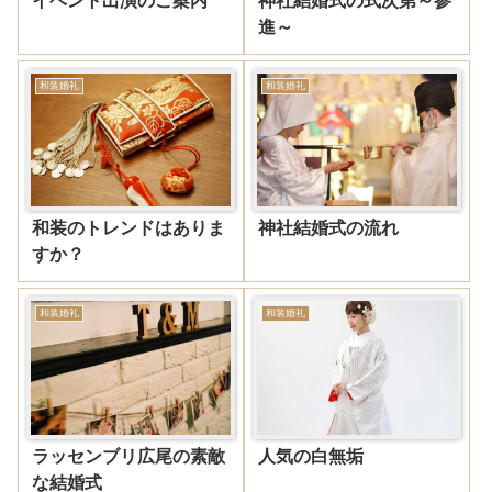
イベント出演のご案内
神社結婚式の式次第～参
進～
和装婚礼
和装婚礼
和装のトレンドはありま
神社結婚式の流れ
すか？
和装婚礼
和装婚礼
ラッセンブリ広尾の素敵
人気の白無垢
な結婚式