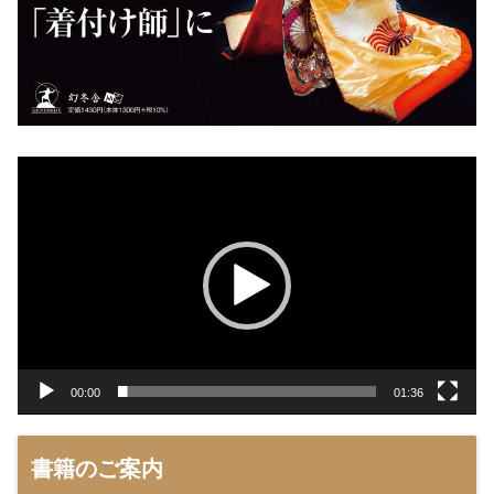
動
画
プ
レ
ー
ヤ
ー
00:00
01:36
書籍のご案内