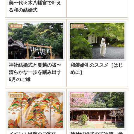
美〜代々木八幡宮で叶え
る和の結婚式
和装婚礼
和装婚礼
神社結婚式と夏越の祓〜
和装婚礼のススメ［はじ
清らかな一歩を踏み出す
めに］
6月のご縁
お知らせ
和装婚礼