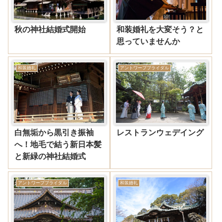
秋の神社結婚式開始
和装婚礼を大変そう？と
思っていませんか
和装婚礼
アントワープブライダル
白無垢から黒引き振袖
レストランウェデイング
へ！地毛で結う新日本髪
と新緑の神社結婚式
アントワープブライダル
和装婚礼