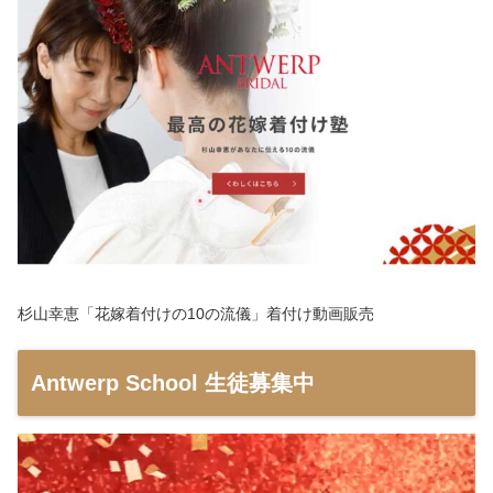
杉山幸恵「花嫁着付けの10の流儀」着付け動画販売
Antwerp School 生徒募集中
動
画