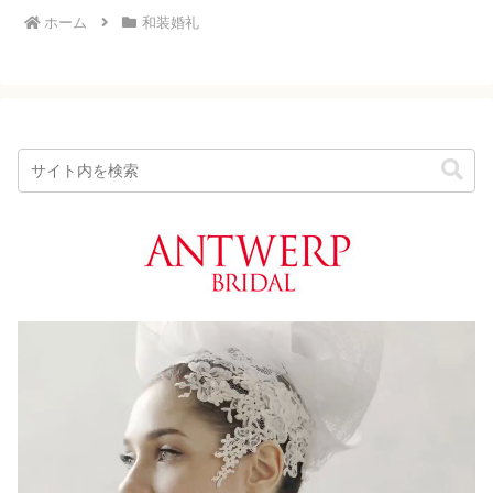
ホーム
和装婚礼
動
画
プ
レ
ー
ヤ