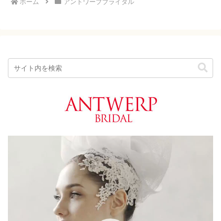
ホーム
アントワープブライダル
動
画
プ
レ
ー
ヤ
ー