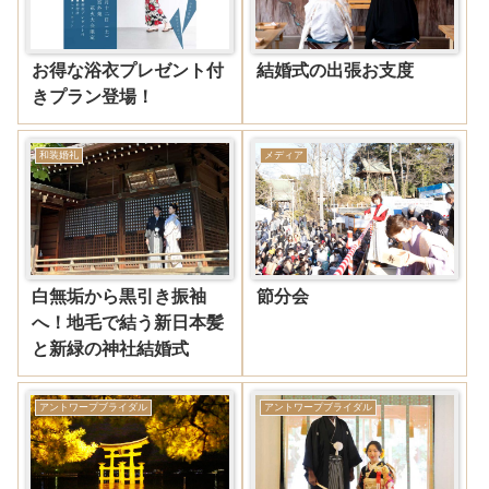
お得な浴衣プレゼント付
結婚式の出張お支度
きプラン登場！
和装婚礼
メディア
白無垢から黒引き振袖
節分会
へ！地毛で結う新日本髪
と新緑の神社結婚式
アントワープブライダル
アントワープブライダル