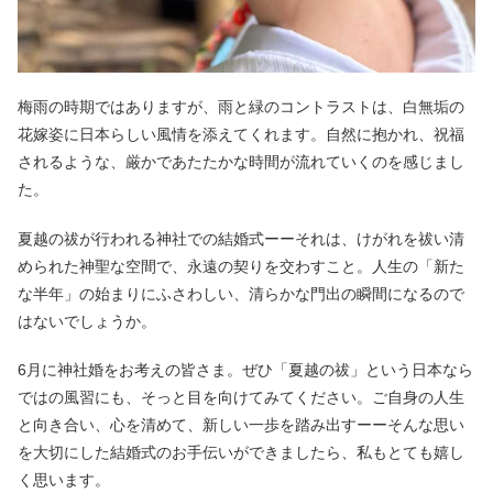
梅雨の時期ではありますが、雨と緑のコントラストは、白無垢の
花嫁姿に日本らしい風情を添えてくれます。自然に抱かれ、祝福
されるような、厳かであたたかな時間が流れていくのを感じまし
た。
夏越の祓が行われる神社での結婚式ーーそれは、けがれを祓い清
められた神聖な空間で、永遠の契りを交わすこと。人生の「新た
な半年」の始まりにふさわしい、清らかな門出の瞬間になるので
はないでしょうか。
6月に神社婚をお考えの皆さま。ぜひ「夏越の祓」という日本なら
ではの風習にも、そっと目を向けてみてください。ご自身の人生
と向き合い、心を清めて、新しい一歩を踏み出すーーそんな思い
を大切にした結婚式のお手伝いができましたら、私もとても嬉し
く思います。