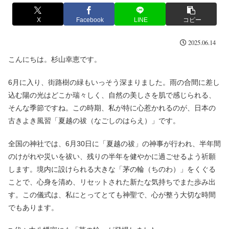
X
Facebook
LINE
コピー
2025.06.14
こんにちは。杉山幸恵です。
6月に入り、街路樹の緑もいっそう深まりました。雨の合間に差し
込む陽の光はどこか瑞々しく、自然の美しさを肌で感じられる、
そんな季節ですね。この時期、私が特に心惹かれるのが、日本の
古きよき風習「夏越の祓（なごしのはらえ）」です。
全国の神社では、6月30日に「夏越の祓」の神事が行われ、半年間
のけがれや災いを祓い、残りの半年を健やかに過ごせるよう祈願
します。境内に設けられる大きな「茅の輪（ちのわ）」をくぐる
ことで、心身を清め、リセットされた新たな気持ちでまた歩み出
す。この儀式は、私にとってとても神聖で、心が整う大切な時間
でもあります。