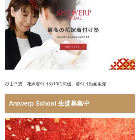
杉山幸恵「花嫁着付けの10の流儀」着付け動画販売
Antwerp School 生徒募集中
動
画
プ