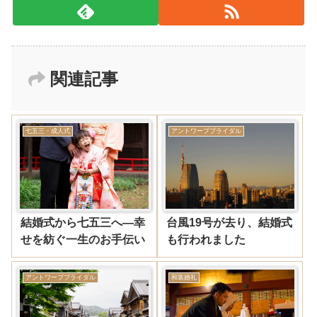
関連記事
七五三・成人式
アントワープブライダル
結婚式から七五三へ―幸
台風19号が去り、結婚式
せを紡ぐ一生のお手伝い
も行われました
アントワープブライダル
和装婚礼