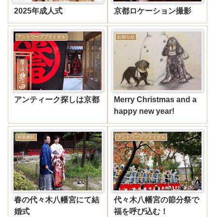
2025年成人式
京都ロケーション撮影
アントワープブライダル
お知らせ
アンティーク探しは京都
Merry Christmas and a
happy new year!
和装婚礼
アントワープブライダル
春の代々木八幡宮にて結
代々木八幡宮の節分祭で
婚式
福を呼び込む！