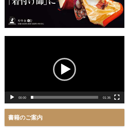
動
画
プ
レ
ー
ヤ
ー
00:00
01:36
書籍のご案内