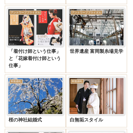
アントワープブライダル
アントワープブライダル
「着付け師という仕事」
世界遺産 富岡製糸場見学
と「花嫁着付け師という
仕事」
和装婚礼
和装婚礼
桜の神社結婚式
白無垢スタイル