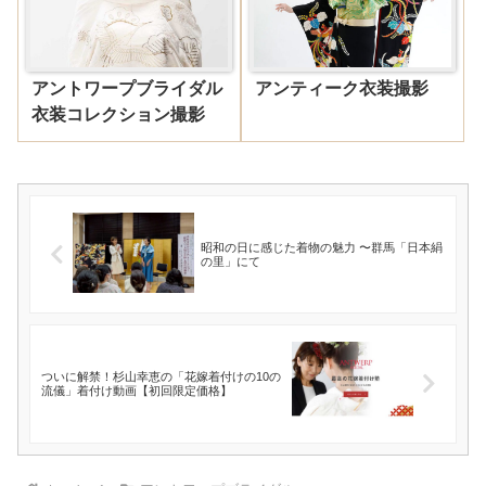
アントワープブライダル
アンティーク衣装撮影
衣装コレクション撮影
昭和の日に感じた着物の魅力 〜群馬「日本絹
の里」にて
ついに解禁！杉山幸恵の「花嫁着付けの10の
流儀」着付け動画【初回限定価格】