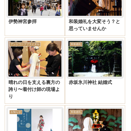
伊勢神宮参拝
和装婚礼を大変そう？と
思っていませんか
アントワープブライダル
和装婚礼
晴れの日を支える裏方の
赤坂氷川神社 結婚式
誇り〜着付け師の現場よ
り
お知らせ
和装婚礼