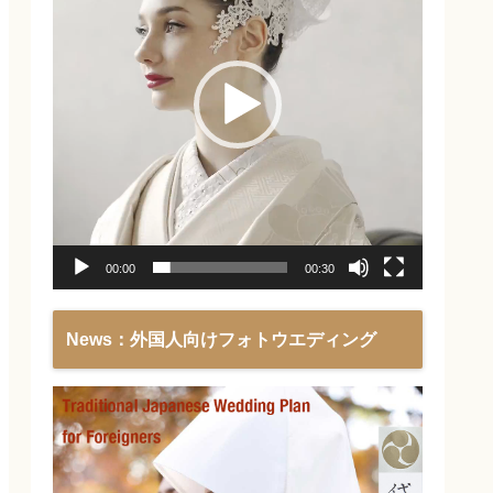
レ
ー
ヤ
ー
00:00
00:30
News：外国人向けフォトウエディング