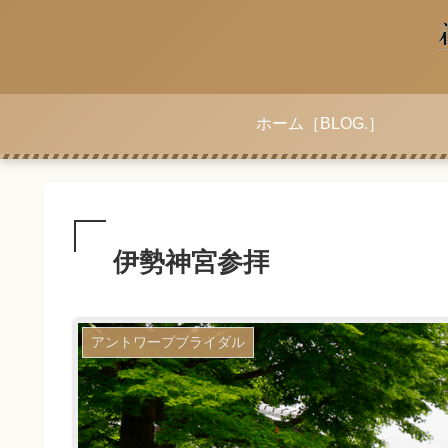
ホーム［BLOG.］
伊勢神宮参拝
アントワープブライダル