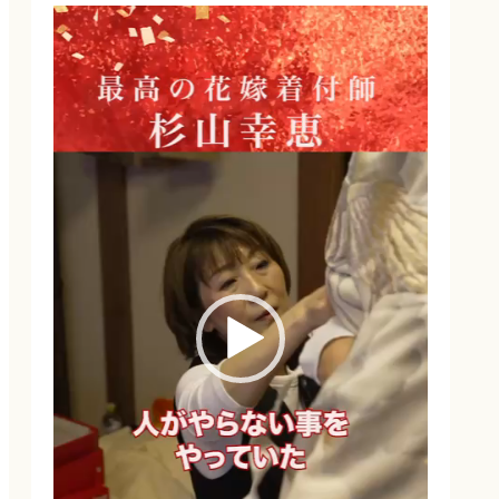
動
画
プ
レ
ー
ヤ
ー