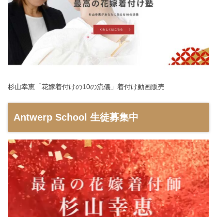
杉山幸恵「花嫁着付けの10の流儀」着付け動画販売
Antwerp School 生徒募集中
動
画
プ
レ
ー
ヤ