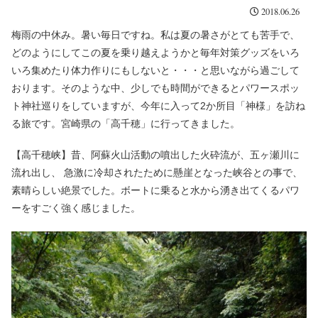
2018.06.26
梅雨の中休み。暑い毎日ですね。私は夏の暑さがとても苦手で、
どのようにしてこの夏を乗り越えようかと毎年対策グッズをいろ
いろ集めたり体力作りにもしないと・・・と思いながら過ごして
おります。そのような中、少しでも時間ができるとパワースポッ
ト神社巡りをしていますが、今年に入って
2
か所目「神様」を訪ね
る旅です。宮崎県の「高千穂」に行ってきました。
【高千穂峡】昔、阿蘇火山活動の噴出した火砕流が、五ヶ瀬川に
流れ出し、
急激に冷却されたために懸崖となった峡谷との事で、
素晴らしい絶景でした。ボートに乗ると水から湧き出てくるパワ
ーをすごく強く感じました。