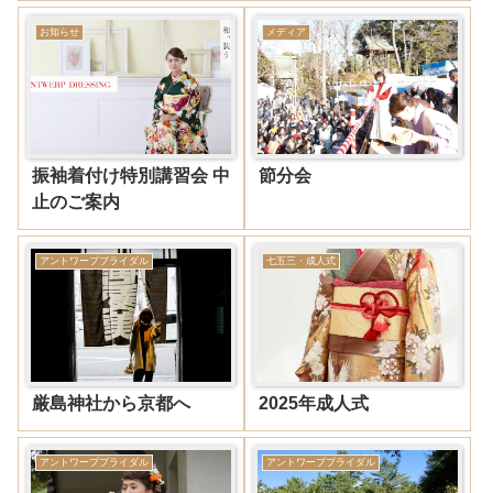
お知らせ
メディア
振袖着付け特別講習会 中
節分会
止のご案内
アントワープブライダル
七五三・成人式
厳島神社から京都へ
2025年成人式
アントワープブライダル
アントワープブライダル