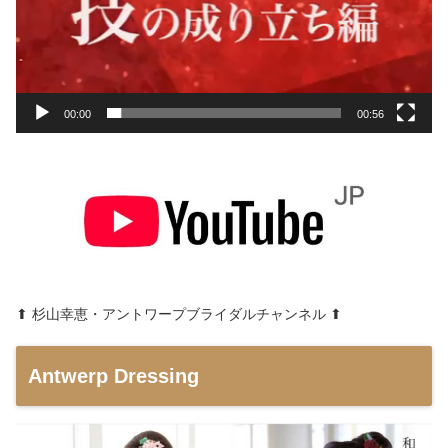
00:00
00:56
⬆︎ 杉山幸恵・アントワープブライダルチャンネル ⬆︎
Antwerp Dressing