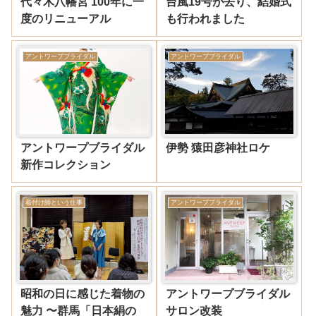
代々木八幡宮 100年に一
台風19号が去り、結婚式
度のリニューアル
も行われました
アントワープブライダル
アントワープブライダル
アントワープブライダル
伊勢 猿田彦神社ロケ
新作コレクション
着付け師という仕事
アントワープブライダル
昭和の日に感じた着物の
アントワープブライダル
魅力 〜群馬「日本絹の
サロン改装