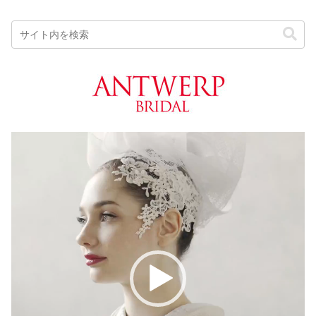
動
画
プ
レ
ー
ヤ
ー