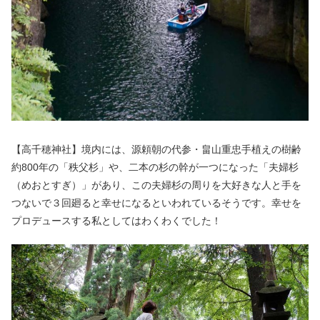
【高千穂神社】境内には、源頼朝の代参・畠山重忠手植えの樹齢
約
800
年の「秩父杉」や、二本の杉の幹が一つになった「夫婦杉
（めおとすぎ）」があり、この夫婦杉の周りを大好きな人と手を
つないで３回廻ると幸せになるといわれているそうです。幸せを
プロデュースする私としてはわくわくでした！