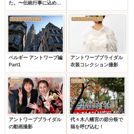
た。〜伝統行事に込め
た“晴れの日”の装い〜
アントワープブライダル
アントワープブライダル
ベルギー アントワープ編
アントワープブライダル
Part1
衣装コレクション撮影
和装婚礼
和装婚礼
アントワープブライダル
代々木八幡宮の節分祭で
の動画撮影
福を呼び込む！