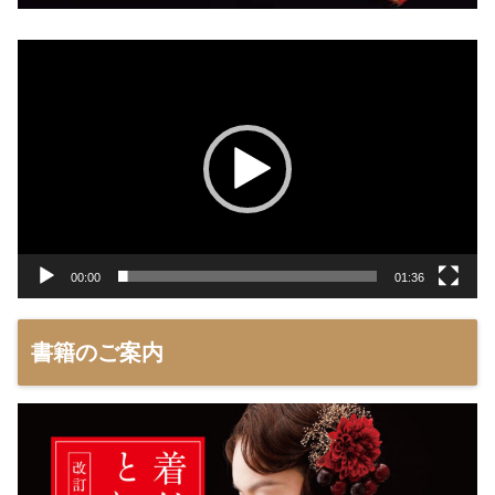
動
画
プ
レ
ー
ヤ
ー
00:00
01:36
書籍のご案内