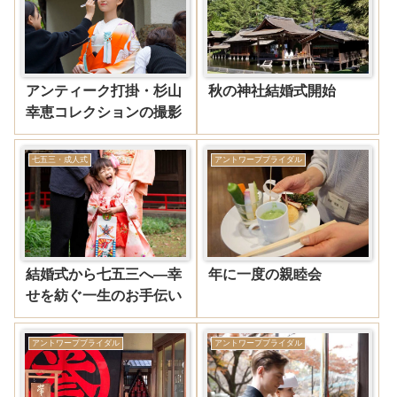
アンティーク打掛・杉山
秋の神社結婚式開始
幸恵コレクションの撮影
七五三・成人式
アントワープブライダル
結婚式から七五三へ―幸
年に一度の親睦会
せを紡ぐ一生のお手伝い
アントワープブライダル
アントワープブライダル