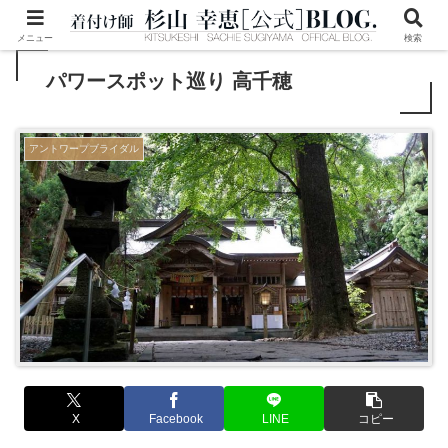
メニュー
検索
パワースポット巡り 高千穂
アントワープブライダル
X
Facebook
LINE
コピー