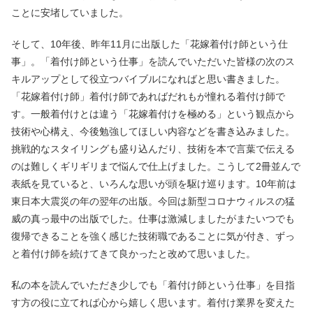
ことに安堵していました。
そして、10年後、昨年11月に出版した「花嫁着付け師という仕
事」。「着付け師という仕事」を読んでいただいた皆様の次のス
キルアップとして役立つバイブルになればと思い書きました。
「花嫁着付け師」着付け師であればだれもが憧れる着付け師で
す。一般着付けとは違う「花嫁着付けを極める」という観点から
技術や心構え、今後勉強してほしい内容などを書き込みました。
挑戦的なスタイリングも盛り込んだり、技術を本で言葉で伝える
のは難しくギリギリまで悩んで仕上げました。こうして2冊並んで
表紙を見ていると、いろんな思いが頭を駆け巡ります。10年前は
東日本大震災の年の翌年の出版。今回は新型コロナウィルスの猛
威の真っ最中の出版でした。仕事は激減しましたがまたいつでも
復帰できることを強く感じた技術職であることに気が付き、ずっ
と着付け師を続けてきて良かったと改めて思いました。
私の本を読んでいただき少しでも「着付け師という仕事」を目指
す方の役に立てれば心から嬉しく思います。着付け業界を変えた