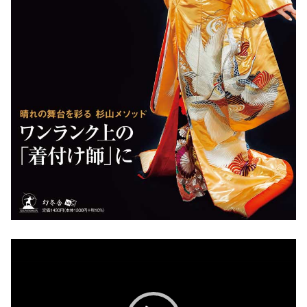
動
画
プ
レ