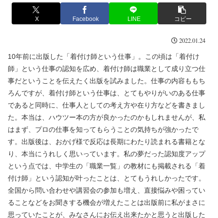
X
Facebook
LINE
コピー
2022.01.24
10年前に出版した「着付け師という仕事」。この頃は「着付け
師」という仕事の認知を広め、着付け師は職業として成り立つ仕
事だということを伝えたく出版を試みました。仕事の内容ももち
ろんですが、着付け師という仕事は、とてもやりがいのある仕事
であると同時に、仕事人としての考え方や在り方などを書きまし
た。本当は、ハウツー本の方が良かったのかもしれませんが、私
はまず、プロの仕事を知ってもらうことの気持ちが強かったで
す。出版後は、おかげ様で反応は長期にわたり読まれる書籍とな
り、本当にうれしく思いっています。私の夢だった認知度アップ
という点では、中学生の「職業一覧」の教材にも掲載される「着
付け師」という認知が叶ったことは、とてもうれしかったです。
全国から問い合わせや講習会の参加も増え、直接悩みや困ってい
ることなどをお聞きする機会が増えたことは出版前に私がまさに
思っていたことが、みなさんにお伝え出来たかと思うと出版した