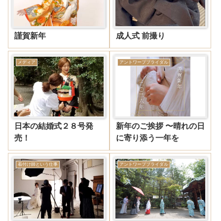
謹賀新年
成人式 前撮り
メディア
アントワープブライダル
日本の結婚式２８号発
新年のご挨拶 〜晴れの日
売！
に寄り添う一年を
着付け師という仕事
アントワープブライダル