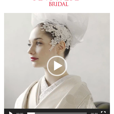
動
画
プ
レ
ー
ヤ
ー