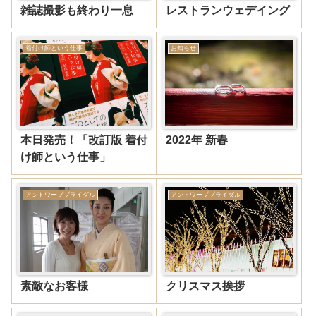
雑誌撮影も終わり一息
レストランウェデイング
着付け師という仕事
お知らせ
本日発売！「改訂版 着付
2022年 新春
け師という仕事」
アントワープブライダル
アントワープブライダル
素敵なお客様
クリスマス挨拶