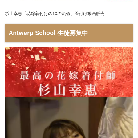
杉山幸恵「花嫁着付けの10の流儀」着付け動画販売
Antwerp School 生徒募集中
動
画
プ
レ
ー
ヤ
ー