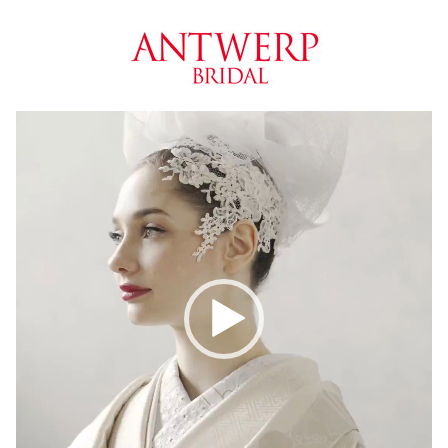
動
画
プ
レ
ー
ヤ
ー