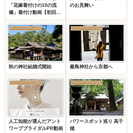
「花嫁着付けの10の流
のお見舞い
儀」着付け動画【初回限
定価格】
アントワープブライダル
アントワープブライダル
秋の神社結婚式開始
厳島神社から京都へ
アントワープブライダル
アントワープブライダル
人工知能が選んだアント
パワースポット巡り 高千
ワープブライダルPR動画
穂