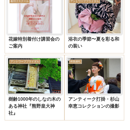
着付けスクール
アントワープブライダル
花嫁特別着付け講習会の
浴衣の季節〜夏を彩る和
ご案内
の装い
アントワープブライダル
和装婚礼
樹齢1000年のしなの木の
アンティーク打掛・杉山
ある神社『熊野皇大神
幸恵コレクションの撮影
社』