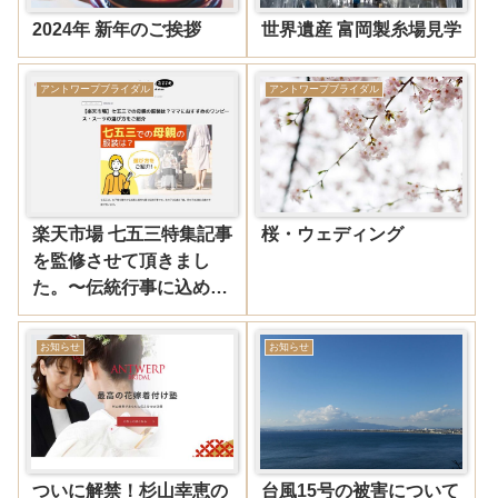
2024年 新年のご挨拶
世界遺産 富岡製糸場見学
アントワープブライダル
アントワープブライダル
楽天市場 七五三特集記事
桜・ウェディング
を監修させて頂きまし
た。〜伝統行事に込め
た“晴れの日”の装い〜
お知らせ
お知らせ
ついに解禁！杉山幸恵の
台風15号の被害について