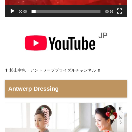
00:00
00:56
⬆︎ 杉山幸恵・アントワープブライダルチャンネル ⬆︎
Antwerp Dressing