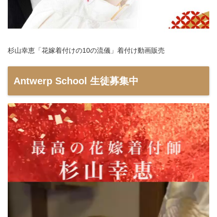
杉山幸恵「花嫁着付けの10の流儀」着付け動画販売
Antwerp School 生徒募集中
動
画
プ
レ
ー
ヤ
ー