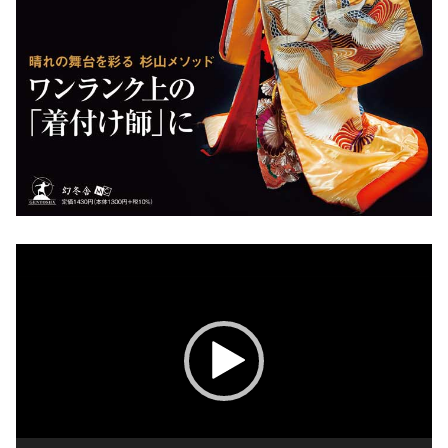
動
画
プ
レ
ー
ヤ
ー