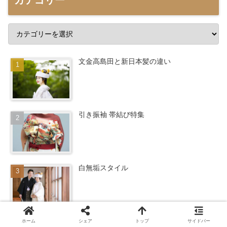
文金高島田と新日本髪の違い
引き振袖 帯結び特集
白無垢スタイル
花嫁着付けとおからげ・つまどり
ホーム
シェア
トップ
サイドバー