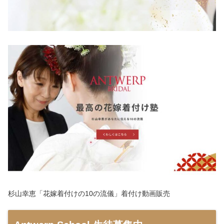
杉山幸恵「花嫁着付けの10の流儀」着付け動画販売