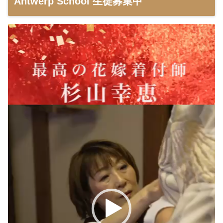
Antwerp School 生徒募集中
動
画
プ
レ
ー
ヤ
ー