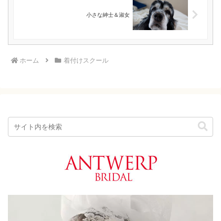
小さな紳士＆淑女
ホーム
着付けスクール
動
画