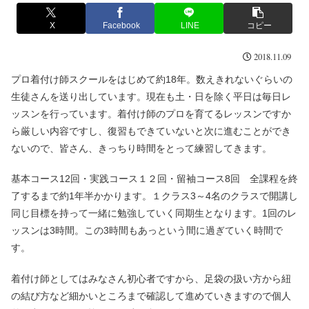
X
Facebook
LINE
コピー
2018.11.09
プロ着付け師スクールをはじめて約
18
年。数えきれないぐらいの
生徒さんを送り出しています。現在も土・日を除く平日は毎日レ
ッスンを行っています。着付け師のプロを育てるレッスンですか
ら厳しい内容ですし、復習もできていないと次に進むことができ
ないので、皆さん、きっちり時間をとって練習してきます。
基本コース
12
回・実践コース１２回・留袖コース
8
回 全課程を終
了するまで約
1
年半かかります。１クラス
3
～
4
名のクラスで開講し
同じ目標を持って一緒に勉強していく同期生となります。
1
回のレ
ッスンは
3
時間。この
3
時間もあっという間に過ぎていく時間で
す。
着付け師としてはみなさん初心者ですから、足袋の扱い方から紐
の結び方など細かいところまで確認して進めていきますので個人