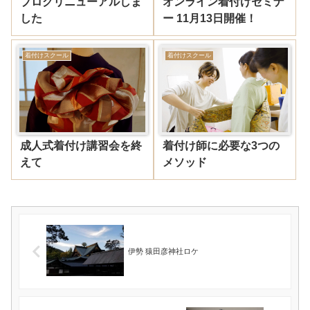
ブログリニューアルしま
オンライン着付けセミナ
した
ー 11月13日開催！
着付けスクール
着付けスクール
成人式着付け講習会を終
着付け師に必要な3つの
えて
メソッド
伊勢 猿田彦神社ロケ