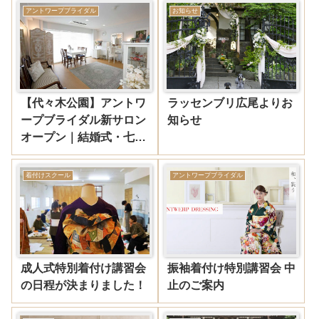
アントワープブライダル
お知らせ
【代々木公園】アントワ
ラッセンブリ広尾よりお
ープブライダル新サロン
知らせ
オープン｜結婚式・七五
三・成人式・着付けスク
ール
着付けスクール
アントワープブライダル
成人式特別着付け講習会
振袖着付け特別講習会 中
の日程が決まりました！
止のご案内