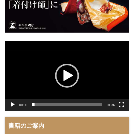
動
画
プ
レ
ー
ヤ
ー
00:00
01:36
書籍のご案内