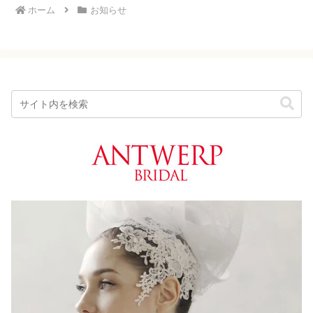
ホーム
お知らせ
動
画
プ
レ
ー
ヤ
ー