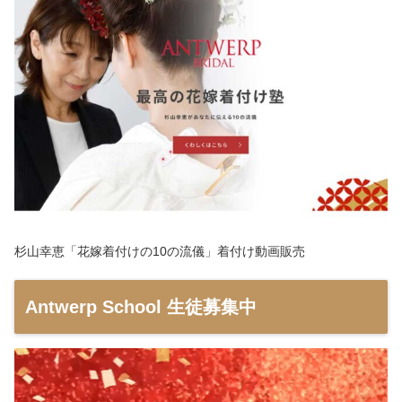
杉山幸恵「花嫁着付けの10の流儀」着付け動画販売
Antwerp School 生徒募集中
動
画