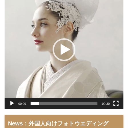
画
プ
レ
ー
ヤ
ー
00:00
00:30
News：外国人向けフォトウエディング