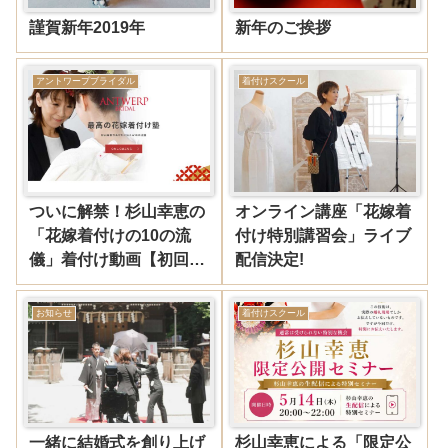
謹賀新年2019年
新年のご挨拶
アントワープブライダル
着付けスクール
ついに解禁！杉山幸恵の
オンライン講座「花嫁着
「花嫁着付けの10の流
付け特別講習会」ライブ
儀」着付け動画【初回限
配信決定!
定価格】
お知らせ
着付けスクール
一緒に結婚式を創り上げ
杉山幸恵による「限定公