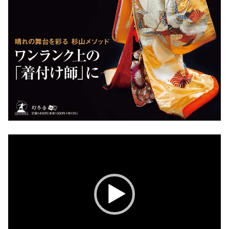
動
画
プ
レ
ー
ヤ
ー