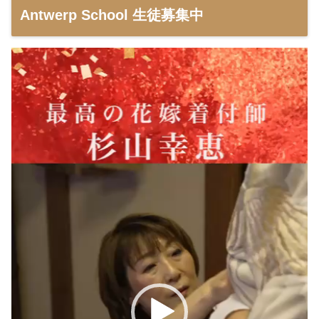
Antwerp School 生徒募集中
動
画
プ
レ
ー
ヤ
ー