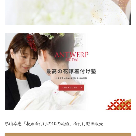
杉山幸恵「花嫁着付けの10の流儀」着付け動画販売