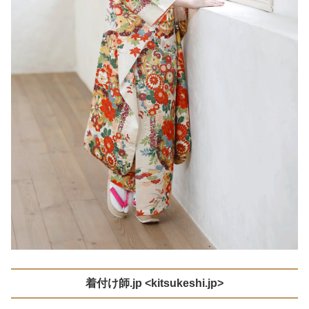
着付け師
.jp <kitsukeshi.jp>