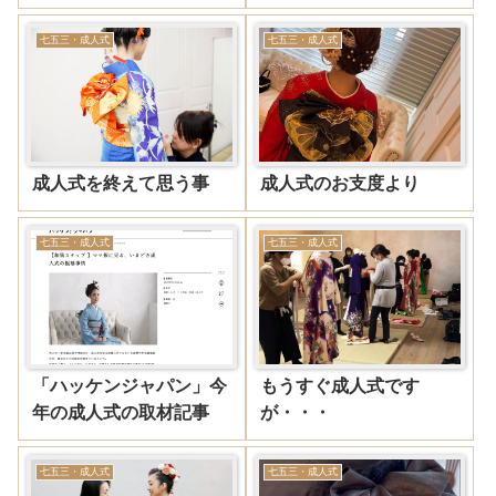
七五三・成人式
七五三・成人式
成人式を終えて思う事
成人式のお支度より
七五三・成人式
七五三・成人式
「ハッケンジャパン」今
もうすぐ成人式です
年の成人式の取材記事
が・・・
七五三・成人式
七五三・成人式