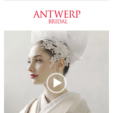
動
画
プ
レ
ー
ヤ
ー