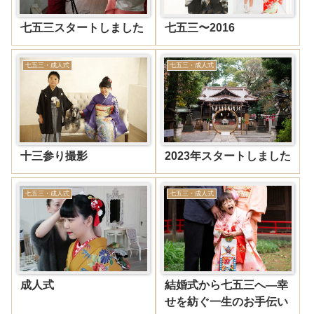
七五三スタートしました
七五三〜2016
七五三・成人式
七五三・成人式
十三参り撮影
2023年スタートしました
七五三・成人式
七五三・成人式
成人式
結婚式から七五三へ―幸
せを紡ぐ一生のお手伝い