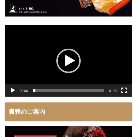
動
画
プ
レ
ー
ヤ
ー
00:00
01:36
書籍のご案内