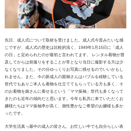
先日、成人式について取材を受けました。成人式今昔みたいな感
じですが、成人式の歴史は比較的浅く、
1949
年
1
月
15
日に「成人
の日」と定められたのが最初と言われてます。 レンタル着物が普
及してからは前撮りをすることが常となり当日に撮影する方は少
なくなりました。その分ゆっくりお写真に残せるのでいいかもし
れません。また、今の新成人の親御さんはバブルを経験している
世代でもありご本人も着物を仕立ててもらっている方も多く、そ
のお着物を娘さんに着せるという「ママ振袖」世代も多くなって
きたのも近年の傾向だと思います。今年も私共に来ていただくお
嬢様たちはママ振袖率が高く、個性豊かなご希望のお嬢様も多か
ったです。
大学生活真っ最中の成人の皆さん、お忙しい中でも自分らしい表