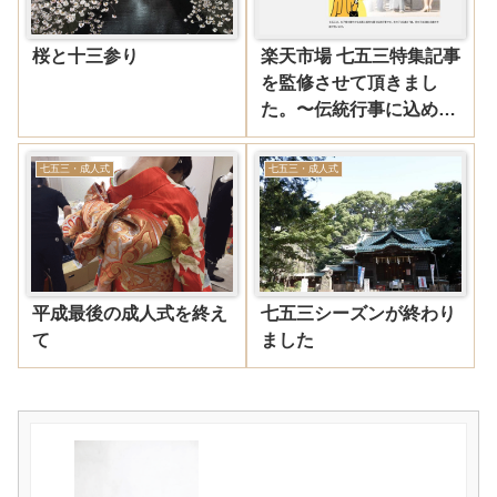
桜と十三参り
楽天市場 七五三特集記事
を監修させて頂きまし
た。〜伝統行事に込め
た“晴れの日”の装い〜
七五三・成人式
七五三・成人式
平成最後の成人式を終え
七五三シーズンが終わり
て
ました