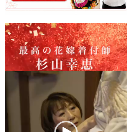
動
画
プ
レ
ー
ヤ
ー